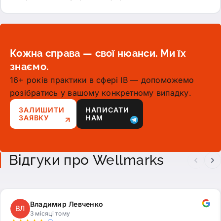
Кожна справа — свої нюанси. Ми їх
знаємо.
16+ років практики в сфері ІВ — допоможемо
розібратись у вашому конкретному випадку.
ЗАЛИШИТИ
НАПИСАТИ
ЗАЯВКУ
НАМ
Відгуки про Wellmarks
Владимир Левченко
ВЛ
3 місяці тому