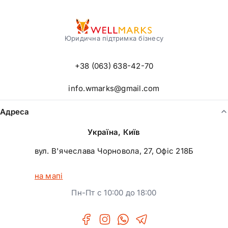
Що входить до послуг з інтелектуальної власності:
Реєстрація торгових марок в Україні та за кордоном
Патентування винаходів, корисних моделей та
Юридична підтримка бізнесу
промислових зразків
+38 (063) 638-42-70
Реєстрація авторських прав та суміжних прав
Розробка ліцензійних договорів і договорів комерційної
info.wmarks@gmail.com
концесії
Захист прав інтелектуальної власності у суді та в
Адреса
досудовому порядку
Україна, Київ
вул. В'ячеслава Чорновола, 27, Офіс 218Б
на мапі
Пн-Пт с 10:00 до 18:00