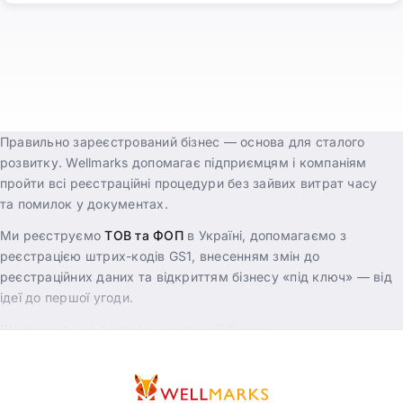
Правильно зареєстрований бізнес — основа для сталого
розвитку. Wellmarks допомагає підприємцям і компаніям
пройти всі реєстраційні процедури без зайвих витрат часу
та помилок у документах.
Ми реєструємо
ТОВ та ФОП
в Україні, допомагаємо з
реєстрацією штрих-кодів GS1, внесенням змін до
реєстраційних даних та відкриттям бізнесу «під ключ» — від
ідеї до першої угоди.
Що входить до послуг з реєстрації бізнесу:
Реєстрація товариства з обмеженою відповідальністю
(ТОВ)