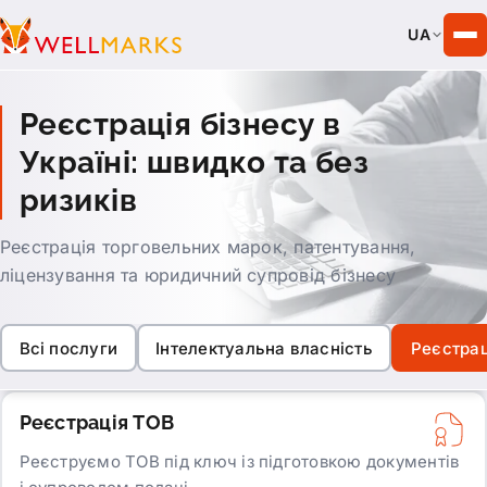
UA
Реєстрація бізнесу в
Україні: швидко та без
ризиків
Реєстрація торговельних марок, патентування,
ліцензування та юридичний супровід бізнесу
Всі послуги
Інтелектуальна власність
Реєстрац
Реєстрація ТОВ
Реєструємо ТОВ під ключ із підготовкою документів