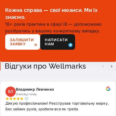
Кожна справа — свої нюанси. Ми їх
знаємо.
16+ років практики в сфері ІВ — допоможемо
розібратись у вашому конкретному випадку.
ЗАЛИШИТИ
НАПИСАТИ
ЗАЯВКУ
НАМ
Відгуки про Wellmarks
Владимир Левченко
ВЛ
3 місяці тому
Дякую професіоналам! Реєстрував торговельну марку.
Без зайвих рухів, зробили все як треба.