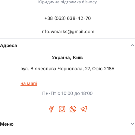
Реєстрація фізичної особи-підприємця (ФОП)
Юридична підтримка бізнесу
Відкриття бізнесу під ключ
Реєстрація штрих-кодів GS1
+38 (063) 638-42-70
Внесення змін до реєстраційних даних підприємства
info.wmarks@gmail.com
Адреса
Україна, Київ
вул. В'ячеслава Чорновола, 27, Офіс 218Б
на мапі
Пн-Пт с 10:00 до 18:00
Меню