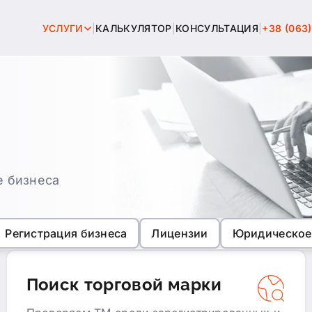
УСЛУГИ
|
КАЛЬКУЛЯТОР
|
КОНСУЛЬТАЦИЯ
|
+38 (063
услуги
ллектуальная собственность
страция бизнеса
нзии
е бизнеса
ическое сопровождение
Регистрация бизнеса
Лицензии
Юридическое
ационное право
Поиск торговой марки