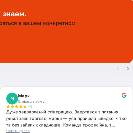
 знаем.
раться в вашем конкретном
Марк
М
5 місяців тому
Дуже задоволений співпрацею. Звертався з питання
реєстрації торгової марки — усе пройшло швидко, чітко
та без зайвих складнощів. Команда професійна, з…
Читать далее