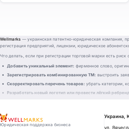
Wellmarks
— украинская патентно-юридическая компания, пре
регистрация предприятий, лицензии, юридическое абонентско
Что делать, если при регистрации торговой марки есть риск
Добавить уникальный элемент:
фирменное слово, оригин
Зарегистрировать комбинированную ТМ:
выстроить заяв
Скорректировать перечень товаров:
убрать категории, 
Разработать новый логотип или провести лёгкий ребрен
Договориться с владельцем конфликтующего знака:
закл
Мы подберём решение для вашей конкретной ситуации — от н
Украина, 
бесплатной первичной консультацией.
Юридическая поддержка бизнеса
ул. Вячес