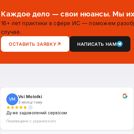
Каждое дело — свои нюансы. Мы их
16+ лет практики в сфере ИС — поможем разоб
случае.
ОСТАВИТЬ ЗАЯВКУ
НАПИСАТЬ НАМ
Vsi Molotki
VM
3 місяці тому
Дуже задоволений сервісом
Переведено с украинского