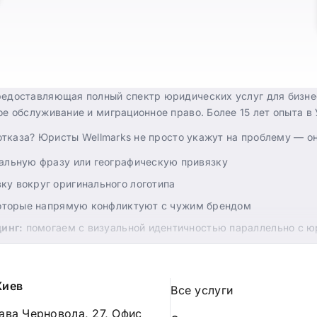
доставляющая полный спектр юридических услуг для бизнеса
е обслуживание и миграционное право. Более 15 лет опыта в
 отказа? Юристы Wellmarks не просто укажут на проблему — 
альную фразу или географическую привязку
ку вокруг оригинального логотипа
которые напрямую конфликтуют с чужим брендом
динг:
помогаем с визуальной идентичностью параллельно с 
ючить соглашение о сосуществовании, если это возможно
ебольшой корректировки названия до полноценного ребрендин
Киев
Все услуги
лава Черновола, 27, Офис