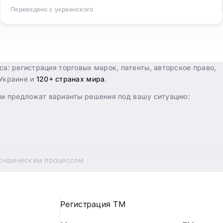
Переведено с украинского
: регистрация торговых марок, патенты, авторское право,
 Украине и
120+ странах мира
.
они предложат варианты решения под вашу ситуацию:
юридическим процессом
га с разработкой нового логотипа. Обратитесь к нам за
Регистрация ТМ