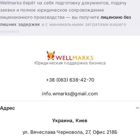
Wellmarks берёт на себя подготовку документов, подачу
заявки и полное юридическое сопровождение
лицензионного производства — вы получите
лицензию без
лишних задержек
и с минимальными затратами вашего
времени.
Какие лицензии мы помогаем получить:
Лицензия на торговлю алкогольными напитками и
табачными изделиями
Юридическая поддержка бизнеса
Лицензия на перевозку пассажиров и грузов
+38 (063) 638-42-70
Другие лицензии для предпринимательской
деятельности
info.wmarks@gmail.com
Подготовка документов и заявок на лицензию
Сопровождение лицензионного производства от начала
Адрес
до конца
Украина, Киев
ул. Вячеслава Черновола, 27, Офис 218Б