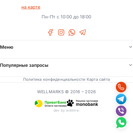
на карте
Пн-Пт с 10:00 до 18:00
Меню
Все услуги
Популярные запросы
О нас
Регистрация ТМ
Политика конфиденциальности
|
Карта сайта
Блог
Международная регистрация ТМ
WELLMARKS © 2016 –
2026
Мы в медиа
Авторское право
Калькулятор
dev by wellme.
Регистрация ФЛП
Контакты
Патенты